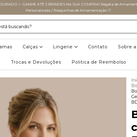
URADO ✨ GANHE ATÉ 3 BRINDES NA SUA COMPRA! Regata de Amamenta
Personalizada / Rosquinhas de Amamentação 🤍
jamas
Calças
Lingerie
Contato
Sobre 
Trocas e Devoluções
Politica de Reembolso
Iní
Bo
Bo
Ge
B