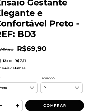
Ensaio Gestante
legante e
onfortável Preto -
REF: BD3
R$69,90
$99,90
12
x de
R$7,11
r mais detalhes
r
Tamanho