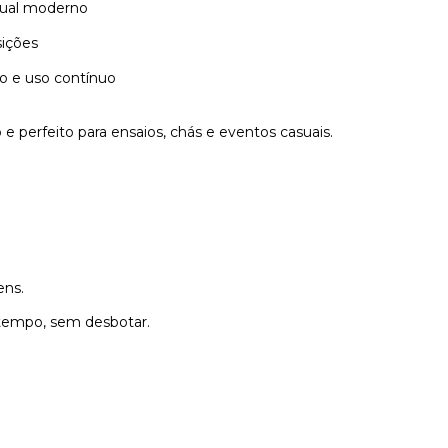
sual moderno
sições
to e uso contínuo
 perfeito para ensaios, chás e eventos casuais.
ens.
 tempo, sem desbotar.