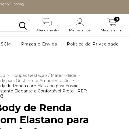
ção / Ecobag
0
Atendimento
Minha conta
Meu carrinho
a SCM
Prazos e Envios
Política de Privacidade
cio
>
Roupas Gestação / Maternidade
>
dy para Gestante e Amamentação
>
dy de Renda com Elastano para Ensaio
stante Elegante e Confortável Preto - REF:
D3
Body de Renda
com Elastano para