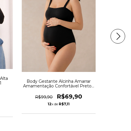
Alta
Body Mang
Body Gestante Alcinha Amarrar
1
Amamenta
Amamentação Confortável Preto -
REF: AUR14
R$69,90
R$99,90
R$99,
12
x de
R$7,11