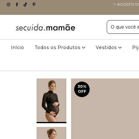
✨ AGOSTO DO
Início
Todos os Produtos
Vestidos
Pi
30
%
OFF