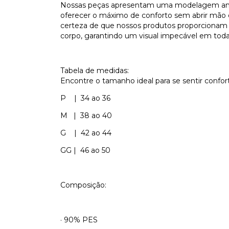
Nossas peças apresentam uma modelagem ampl
oferecer o máximo de conforto sem abrir mão d
certeza de que nossos produtos proporcionam
corpo, garantindo um visual impecável em toda
Tabela de medidas:
Encontre o tamanho ideal para se sentir confo
P | 34 ao 36
M | 38 ao 40
G | 42 ao 44
GG | 46 ao 50
Composição:
· 90% PES