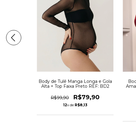
onga e Gola
Body de Tulê Manga Longa e Gola
Bod
nco REF: BD2
Alta + Top Faixa Preto REF: BD2
Amam
9,99
R$79,90
R$99,90
4
12
x de
R$8,13