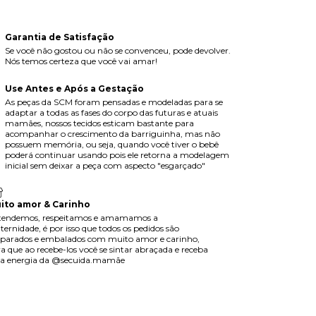
Garantia de Satisfação
Se você não gostou ou não se convenceu, pode devolver.
Nós temos certeza que você vai amar!
Use Antes e Após a Gestação
As peças da SCM foram pensadas e modeladas para se
adaptar a todas as fases do corpo das futuras e atuais
mamães, nossos tecidos esticam bastante para
acompanhar o crescimento da barriguinha, mas não
possuem memória, ou seja, quando você tiver o bebê
poderá continuar usando pois ele retorna a modelagem
inicial sem deixar a peça com aspecto "esgarçado"
ito amor & Carinho
tendemos, respeitamos e amamamos a
ernidade, é por isso que todos os pedidos são
parados e embalados com muito amor e carinho,
a que ao recebe-los você se sintar abraçada e receba
da energia da @secuida.mamãe