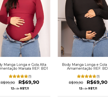
y Manga Longa e Gola Alta
Body Manga Longa e Gola 
entação Marsala REF: BD1
Amamentação REF: BD
(1)
(1)
R$69,90
R$69,90
R$99,90
R$99,90
12
x de
R$7,11
12
x de
R$7,11