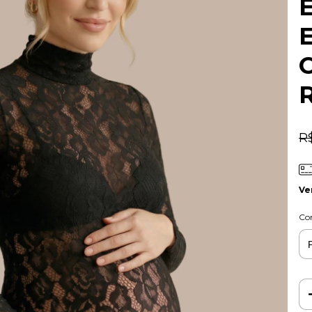
E
C
R
Ve
Co