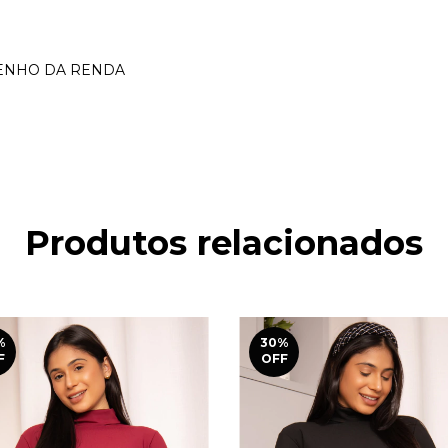
SENHO DA RENDA
Produtos relacionados
%
30
%
F
OFF