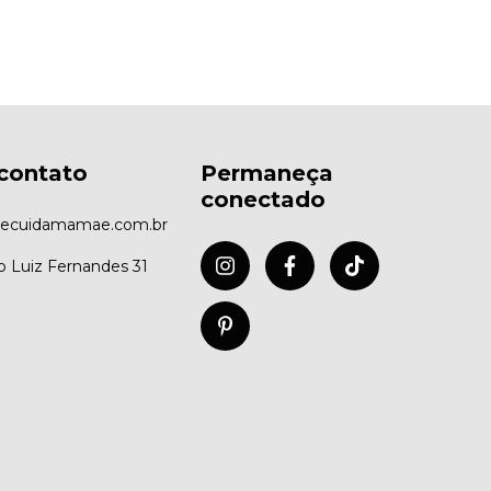
contato
Permaneça
conectado
ecuidamamae.com.br
co Luiz Fernandes 31