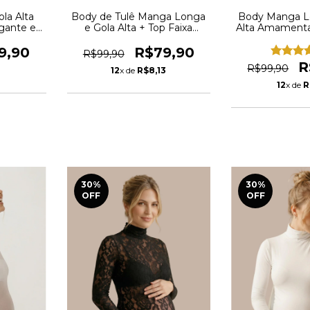
la Alta
Body de Tulê Manga Longa
Body Manga L
gante e
e Gola Alta + Top Faixa
Alta Amamenta
 Ensaio
Preto REF: BD2
REF: 
AUR13
9,90
R$79,90
R$99,90
R
R$99,90
1
12
x de
R$8,13
12
x de
R
30
%
30
%
OFF
OFF