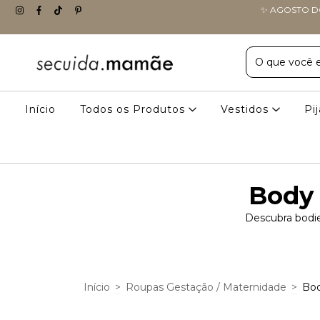
✨ AGOSTO DO
Início
Todos os Produtos
Vestidos
Pi
Body
Descubra bodie
Início
>
Roupas Gestação / Maternidade
>
Bod