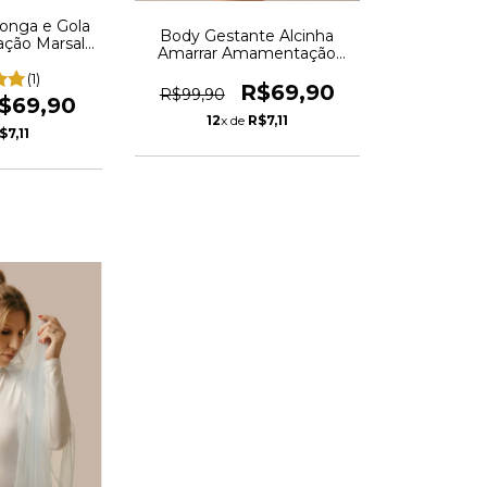
onga e Gola
Body Gestante Alcinha
ção Marsala
Amarrar Amamentação
BD1
Confortável Preto - REF:
(1)
AUR14
R$69,90
R$99,90
$69,90
12
x de
R$7,11
$7,11