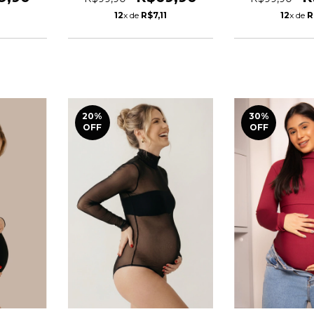
1
12
x de
R$7,11
12
x de
R
20
%
30
%
OFF
OFF