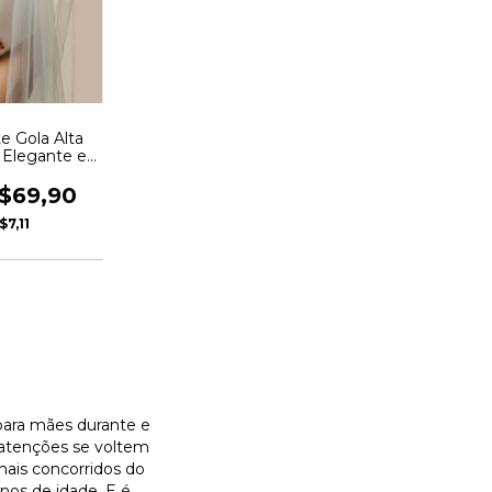
e Gola Alta
Elegante e
para Ensaio
EF: AUR13
$69,90
$7,11
ara mães durante e
atenções se voltem
ais concorridos do
nos de idade. E é