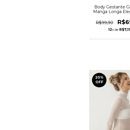
Body Gestante Go
Manga Longa Ele
Confortável para
Preto - REF: 
R$6
R$99,90
12
x de
R$7,1
20
%
OFF