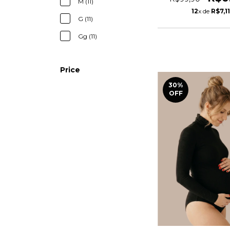
M (11)
12
x de
R$7,1
G (11)
Gg (11)
Price
30
%
OFF