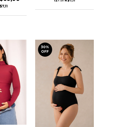
12
x de
R$7,11
$7,11
30
%
OFF