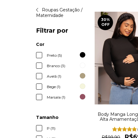
Roupas Gestação /
Maternidade
30
%
OFF
Filtrar por
Cor
Preto (5)
Branco (3)
Avelã (1)
Bege (1)
Marsala (1)
Body Manga Longa
Tamanho
Alta Amamentaçã
BD1
P (11)
R$6
R$99,90