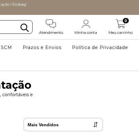
ção / Ecobag
0
Atendimento
Minha conta
Meu carrinho
a SCM
Prazos e Envios
Política de Privacidade
tação
 confortáveis e