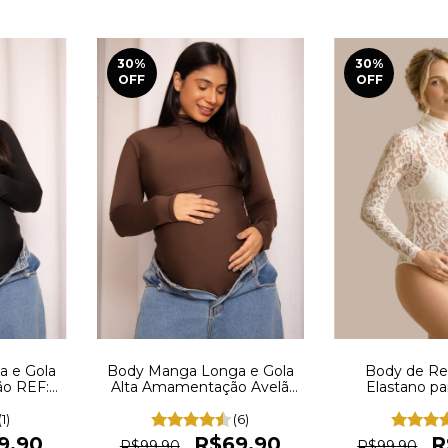
30
%
30
%
OFF
OFF
 e Gola
Body Manga Longa e Gola
Body de R
o REF:
Alta Amamentação Avelã
Elastano pa
REF: BD1
Gestante E
Confortável B
(1)
(6)
BD
9,90
R$69,90
R
R$99,90
R$99,90