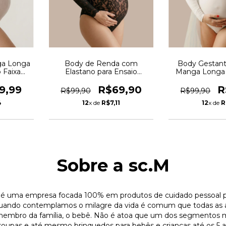
ga Longa
Body de Renda com
Body Gestant
p Faixa
Elastano para Ensaio
Manga Longa 
BD2
Gestante Elegante e
Confortável 
Confortável Preto - REF:
Branco - R
9,99
R$69,90
R
R$99,90
R$99,90
BD3
4
12
x de
R$7,11
12
x de
R
Sobre a sc.M
é uma empresa focada 100% em produtos de cuidado pessoal p
Quando contemplamos o milagre da vida é comum que todas as 
membro da família, o bebê. Não é atoa que um dos segmentos m
oupas e até mesmo brinquedos para bebês e crianças até os 5 a