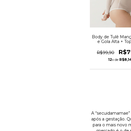
Body de Tulê Man
e Gola Alta + To
Branco REF: 
R$7
R$99,90
12
x de
R$8,1
A “secuidamamae” 
após a gestação. 
para o mais novo 
mercado é o de r