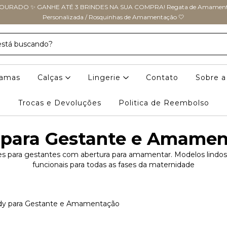
URADO ✨ GANHE ATÉ 3 BRINDES NA SUA COMPRA! Regata de Amamenta
Personalizada / Rosquinhas de Amamentação 🤍
jamas
Calças
Lingerie
Contato
Sobre 
Trocas e Devoluções
Politica de Reembolso
 para Gestante e Amamen
s para gestantes com abertura para amamentar. Modelos lindos,
funcionais para todas as fases da maternidade
y para Gestante e Amamentação