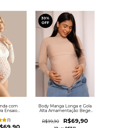
30
%
OFF
enda com
Body Manga Longa e Gola
ra Ensaio
Alta Amamentação Bege
legante e
REF: BD1
ranco - REF:
(1)
R$69,90
R$99,90
3
$69,90