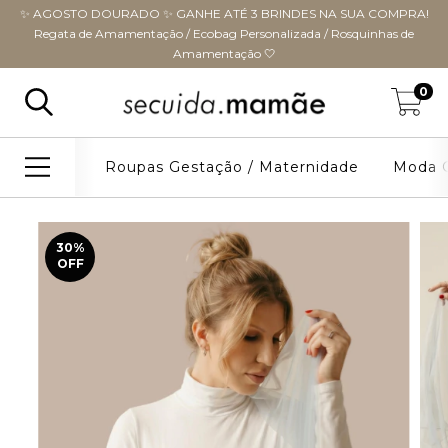
✨ AGOSTO DOURADO ✨ GANHE ATÉ 3 BRINDES NA SUA COMPRA!
Regata de Amamentação / Ecobag Personalizada / Rosquinhas de
Amamentação 🤍
0
Roupas Gestação / Maternidade
Moda G
30
%
OFF