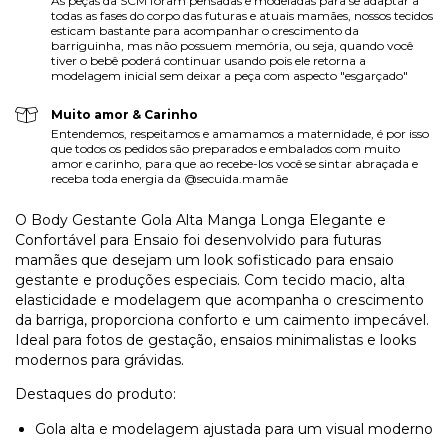
As peças da SCM foram pensadas e modeladas para se adaptar a
todas as fases do corpo das futuras e atuais mamães, nossos tecidos
esticam bastante para acompanhar o crescimento da
barriguinha, mas não possuem memória, ou seja, quando você
tiver o bebê poderá continuar usando pois ele retorna a
modelagem inicial sem deixar a peça com aspecto "esgarçado"
Muito amor & Carinho
Entendemos, respeitamos e amamamos a maternidade, é por isso
que todos os pedidos são preparados e embalados com muito
amor e carinho, para que ao recebe-los você se sintar abraçada e
receba toda energia da @secuida.mamãe
O Body Gestante Gola Alta Manga Longa Elegante e
Confortável para Ensaio foi desenvolvido para futuras
mamães que desejam um look sofisticado para ensaio
gestante e produções especiais. Com tecido macio, alta
elasticidade e modelagem que acompanha o crescimento
da barriga, proporciona conforto e um caimento impecável.
Ideal para fotos de gestação, ensaios minimalistas e looks
modernos para grávidas.
Destaques do produto:
Gola alta e modelagem ajustada para um visual moderno