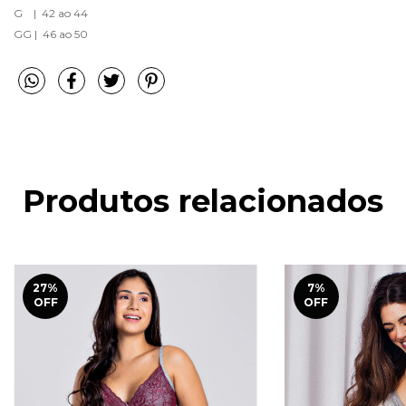
G    |  42 ao 44
GG |  46 ao 50
Produtos relacionados
27
%
7
%
OFF
OFF