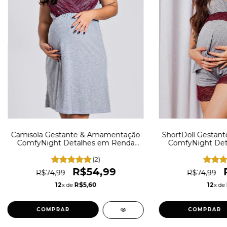
Camisola Gestante & Amamentação
ShortDoll Gestan
ComfyNight Detalhes em Renda
ComfyNight Det
Marsala REF: PJ1
Marsala 
(2)
R$54,99
R$74,99
R$74,99
12
x de
R$5,60
12
x de
COMPRAR
COMPRAR