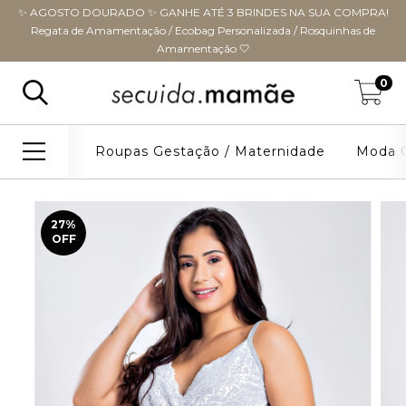
✨ AGOSTO DOURADO ✨ GANHE ATÉ 3 BRINDES NA SUA COMPRA!
Regata de Amamentação / Ecobag Personalizada / Rosquinhas de
Amamentação 🤍
0
Roupas Gestação / Maternidade
Moda G
27
%
OFF