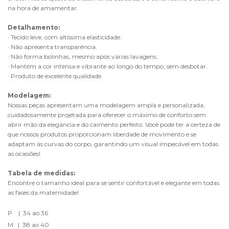
na hora de amamentar. 
Detalhamento:
· Tecido leve, com altíssima elasticidade.
· Não apresenta transparência.
· Não forma bolinhas, mesmo após várias lavagens.
· Mantém a cor intensa e vibrante ao longo do tempo, sem desbotar.
· Produto de excelente qualidade.
Modelagem:
Nossas peças apresentam uma modelagem ampla e personalizada, 
cuidadosamente projetada para oferecer o máximo de conforto sem 
abrir mão da elegância e do caimento perfeito. Você pode ter a certeza de 
que nossos produtos proporcionam liberdade de movimento e se 
adaptam às curvas do corpo, garantindo um visual impecável em todas 
as ocasiões!
Tabela de medidas:
Encontre o tamanho ideal para se sentir confortável e elegante em todas 
as fases da maternidade!
P    |  34 ao 36
M   |  38 ao 40