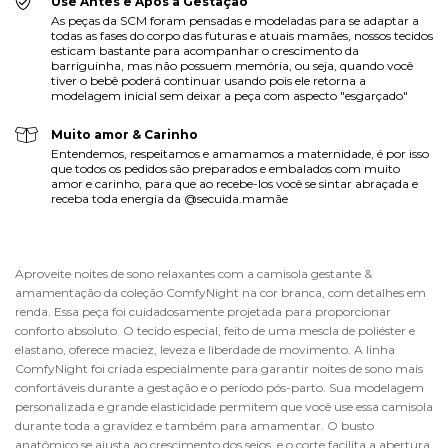
Use Antes e Após a Gestação
As peças da SCM foram pensadas e modeladas para se adaptar a
todas as fases do corpo das futuras e atuais mamães, nossos tecidos
esticam bastante para acompanhar o crescimento da
barriguinha, mas não possuem memória, ou seja, quando você
tiver o bebê poderá continuar usando pois ele retorna a
modelagem inicial sem deixar a peça com aspecto "esgarçado"
Muito amor & Carinho
Entendemos, respeitamos e amamamos a maternidade, é por isso
que todos os pedidos são preparados e embalados com muito
amor e carinho, para que ao recebe-los você se sintar abraçada e
receba toda energia da @secuida.mamãe
Aproveite noites de sono relaxantes com a camisola gestante & 
amamentação da coleção ComfyNight na cor branca, com detalhes em 
renda. Essa peça foi cuidadosamente projetada para proporcionar 
conforto absoluto. O tecido especial, feito de uma mescla de poliéster e 
elastano, oferece maciez, leveza e liberdade de movimento. A linha 
ComfyNight foi criada especialmente para garantir noites de sono mais 
confortáveis durante a gestação e o período pós-parto. Sua modelagem 
personalizada e grande elasticidade permitem que você use essa camisola 
durante toda a gravidez e também para amamentar. O busto 
anatômico se ajusta ao crescimento dos seios, e o corte facilita a abertura 