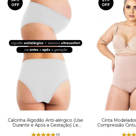
OFF
OFF
Calcinha Algodão Anti-alérgico (Use
Cinta Modelador
Durante e Após a Gestação) Le
Compressão Cintur
Moiselle MM104 Branco
REF:
(1)