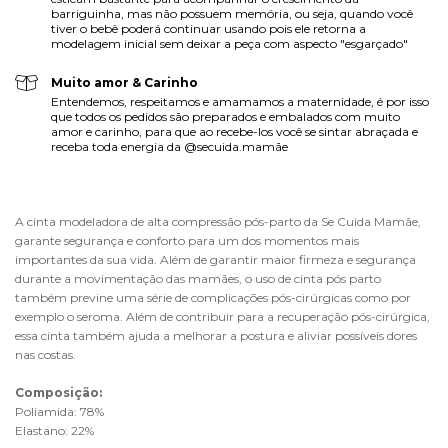
barriguinha, mas não possuem memória, ou seja, quando você
tiver o bebê poderá continuar usando pois ele retorna a
modelagem inicial sem deixar a peça com aspecto "esgarçado"
Muito amor & Carinho
Entendemos, respeitamos e amamamos a maternidade, é por isso
que todos os pedidos são preparados e embalados com muito
amor e carinho, para que ao recebe-los você se sintar abraçada e
receba toda energia da @secuida.mamãe
A cinta modeladora de alta compressão pós-parto da Se Cuida Mamãe, 
garante segurança e conforto para um dos momentos mais 
importantes da sua vida. Além de garantir maior firmeza e segurança 
durante a movimentação das mamães, o uso de cinta pós parto 
também previne uma série de complicações pós-cirúrgicas como por 
exemplo o seroma. Além de contribuir para a recuperação pós-cirúrgica, 
essa cinta também ajuda a melhorar a postura e aliviar possíveis dores 
nas costas.
Composição:
Poliamida: 78%
Elastano: 22%