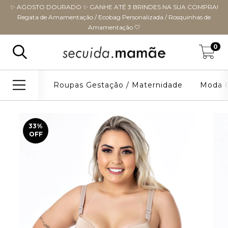
✨ AGOSTO DOURADO ✨ GANHE ATÉ 3 BRINDES NA SUA COMPRA!
Regata de Amamentação / Ecobag Personalizada / Rosquinhas de
Amamentação 🤍
0
Roupas Gestação / Maternidade
Moda G
33
%
OFF