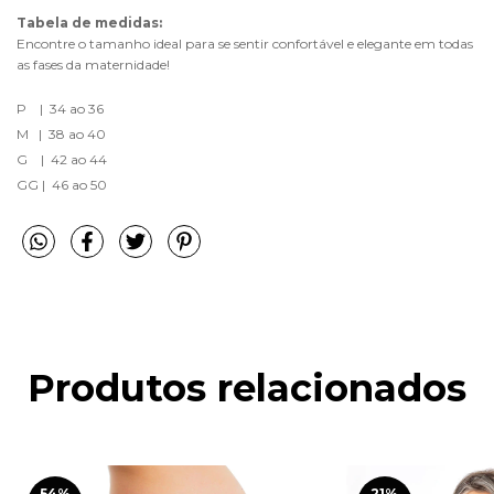
Tabela de medidas:
Encontre o tamanho ideal para se sentir confortável e elegante em todas 
as fases da maternidade!
P    |  34 ao 36
M   |  38 ao 40
G    |  42 ao 44
GG |  46 ao 50
Produtos relacionados
54
%
21
%