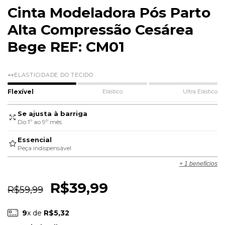
Cinta Modeladora Pós Parto
Alta Compressão Cesárea
Bege REF: CM01
ELASTICIDADE DO TECIDO
Flexível
Elástico
Ultra Elástico
Se ajusta à barriga
Do 1º ao 9º mês
Essencial
Peça indispensável
+ 1 benefícios
R$39,99
R$59,99
9
x de
R$5,32