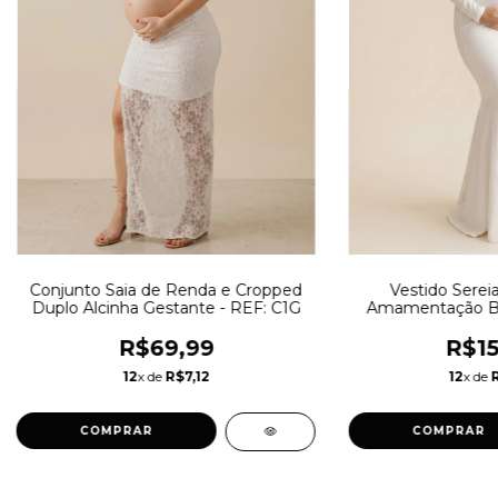
Conjunto Saia de Renda e Cropped
Vestido Sere
Duplo Alcinha Gestante - REF: C1G
Amamentação Br
R$69,99
R$15
12
x de
R$7,12
12
x de
COMPRAR
COMPRAR