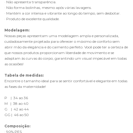
· Não apresenta transparência.
· Não forma bolinhas, mesmo após várias lavagens.
· Mantém a cor intensa e vibrante ao longo do tempo, sem desbotar.
· Produto de excelente qualidade.
Modelagem:
Nossas peças apresentam uma modelagem ampla e personalizada, 
cuidadosamente projetada para oferecer o máximo de conforto sem 
abrir mão da elegância e do caimento perfeito. Você pode ter a certeza de 
que nossos produtos proporcionam liberdade de movimento e se 
adaptam às curvas do corpo, garantindo um visual impecável em todas 
as ocasiões!
Tabela de medidas:
Encontre o tamanho ideal para se sentir confortável e elegante em todas 
as fases da maternidade!
P    |  34 ao 36
M   |  38 ao 40
G    |  42 ao 44
GG |  46 ao 50
Composição:
· 90% PES