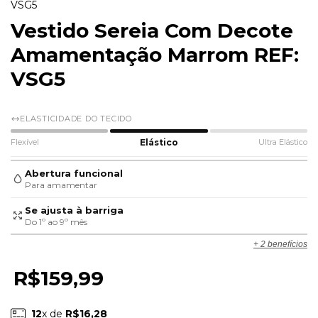
VSG5
Vestido Sereia Com Decote
Amamentação Marrom REF:
VSG5
ELASTICIDADE DO TECIDO
Flexível
Elástico
Ultra Elástico
Abertura funcional
Para amamentar
Se ajusta à barriga
Do 1º ao 9º mês
+ 2 benefícios
R$159,99
12
x de
R$16,28