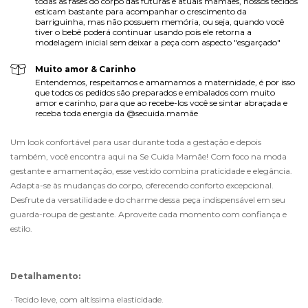
todas as fases do corpo das futuras e atuais mamães, nossos tecidos
esticam bastante para acompanhar o crescimento da
barriguinha, mas não possuem memória, ou seja, quando você
tiver o bebê poderá continuar usando pois ele retorna a
modelagem inicial sem deixar a peça com aspecto "esgarçado"
Muito amor & Carinho
Entendemos, respeitamos e amamamos a maternidade, é por isso
que todos os pedidos são preparados e embalados com muito
amor e carinho, para que ao recebe-los você se sintar abraçada e
receba toda energia da @secuida.mamãe
Um look confortável para usar durante toda a gestação e depois 
também, você encontra aqui na Se Cuida Mamãe! Com foco na moda 
gestante e amamentação, esse vestido combina praticidade e elegância. 
Adapta-se às mudanças do corpo, oferecendo conforto excepcional. 
Desfrute da versatilidade e do charme dessa peça indispensável em seu 
guarda-roupa de gestante. Aproveite cada momento com confiança e 
estilo.
Detalhamento:
· Tecido leve, com altíssima elasticidade.