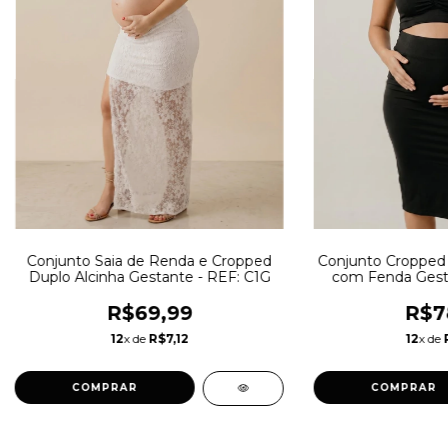
Conjunto Saia de Renda e Cropped
Conjunto Cropped A
Duplo Alcinha Gestante - REF: C1G
com Fenda Gesta
R$69,99
R$7
12
x de
R$7,12
12
x de
COMPRAR
COMPRAR