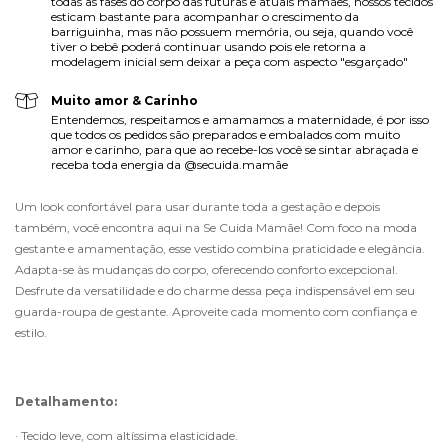
todas as fases do corpo das futuras e atuais mamães, nossos tecidos
esticam bastante para acompanhar o crescimento da
barriguinha, mas não possuem memória, ou seja, quando você
tiver o bebê poderá continuar usando pois ele retorna a
modelagem inicial sem deixar a peça com aspecto "esgarçado"
Muito amor & Carinho
Entendemos, respeitamos e amamamos a maternidade, é por isso
que todos os pedidos são preparados e embalados com muito
amor e carinho, para que ao recebe-los você se sintar abraçada e
receba toda energia da @secuida.mamãe
Um look confortável para usar durante toda a gestação e depois 
também, você encontra aqui na Se Cuida Mamãe! Com foco na moda 
gestante e amamentação, esse vestido combina praticidade e elegância. 
Adapta-se às mudanças do corpo, oferecendo conforto excepcional. 
Desfrute da versatilidade e do charme dessa peça indispensável em seu 
guarda-roupa de gestante. Aproveite cada momento com confiança e 
estilo.
Detalhamento:
· Tecido leve, com altíssima elasticidade.