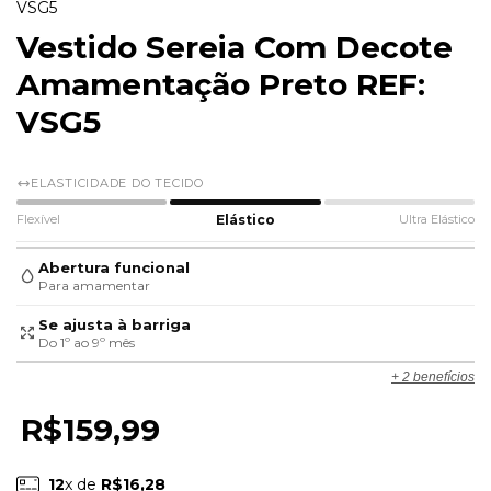
VSG5
Vestido Sereia Com Decote
Amamentação Preto REF:
VSG5
ELASTICIDADE DO TECIDO
Flexível
Elástico
Ultra Elástico
Abertura funcional
Para amamentar
Se ajusta à barriga
Do 1º ao 9º mês
+ 2 benefícios
R$159,99
12
x de
R$16,28