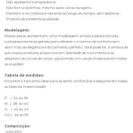
· Não apresenta transparência.
· Não forma bolinhas, mesmo após várias lavagens.
· Mantém a cor intensa e vibrante ao longo do tempo, sem desbotar.
· Produto de excelente qualidade.
Modelagem:
Nossas peças apresentam uma modelagem ampla e personalizada, 
cuidadosamente projetada para oferecer o máximo de conforto sem 
abrir mão da elegância e do caimento perfeito. Você pode ter a certeza de 
que nossos produtos proporcionam liberdade de movimento e se 
adaptam às curvas do corpo, garantindo um visual impecável em todas 
as ocasiões!
Tabela de medidas:
Encontre o tamanho ideal para se sentir confortável e elegante em todas 
as fases da maternidade!
P    |  34 ao 36
M   |  38 ao 40
G    |  42 ao 44
GG |  46 ao 50
Composição:
· 90% PES